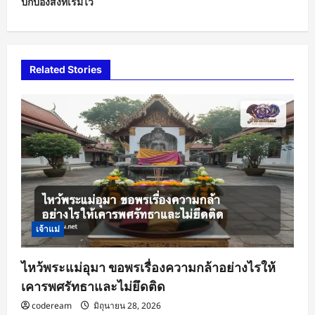
ปกป้องสิ่งที่เริ่มไว้
a
v
i
Related Stories
g
a
t
i
o
n
เจ้าแม่
ไหว้พระแม่อุมา ขอพรเรื่องความกล้าอย่างไรให้
เคารพศรัทธาและไม่ยึดติด
codeream
มิถุนายน 28, 2026