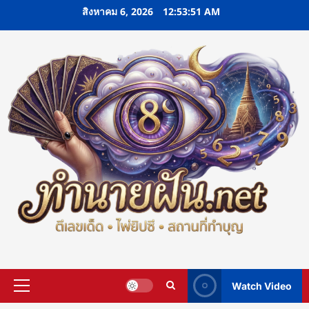
Skip
สิงหาคม 6, 2026
12:53:52 AM
to
content
Watch Video
Primary
Menu