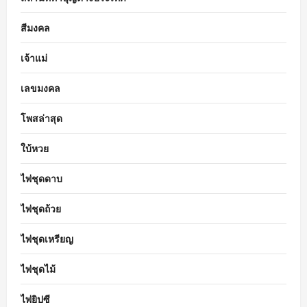
สีมงคล
เจ้าแม่
เลขมงคล
โพสล่าสุด
ใบ้หวย
ไพ่ชุดดาบ
ไพ่ชุดถ้วย
ไพ่ชุดเหรียญ
ไพ่ชุดไม้
ไพ่ยิปซี