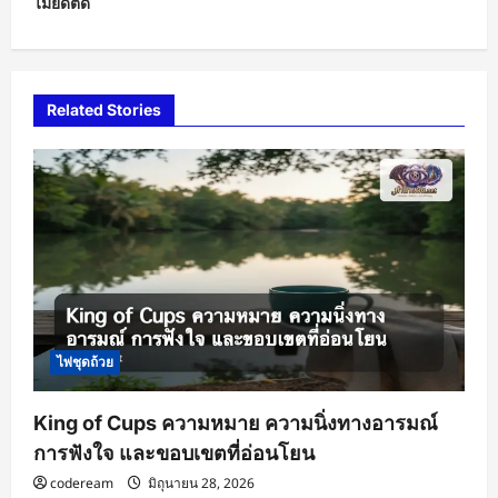
ไม่ยึดติด
a
v
i
Related Stories
g
a
t
i
o
n
ไพ่ชุดถ้วย
King of Cups ความหมาย ความนิ่งทางอารมณ์
การฟังใจ และขอบเขตที่อ่อนโยน
codeream
มิถุนายน 28, 2026