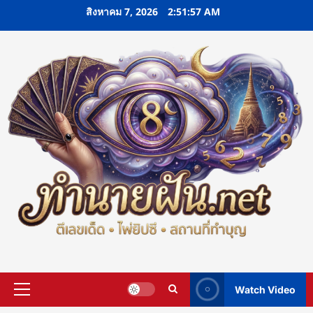
Skip
สิงหาคม 7, 2026
2:51:58 AM
to
content
Watch Video
Primary
Menu