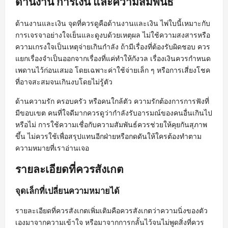
ด้านงาน การเงิน และความสัมพันธ์
ด้านงานและเงิน จุดที่ควรดูคือด้านงานและเงิน ไพ่ใบนี้เหมาะกับ
การเจรจาอย่างใจเย็นและดูงบด้วยเหตุผล ไม่ใช้ความสงสารหรือ
ความเกรงใจเป็นเหตุจ่ายเกินกำลัง ถ้ามีเรื่องที่ต้องรับผิดชอบ ควร
แยกเรื่องจำเป็นออกจากเรื่องที่แค่ทำให้กังวล เรื่องเงินควรกำหนด
เพดานไว้ก่อนเสมอ โดยเฉพาะค่าใช้จ่ายเล็ก ๆ หรือการเสี่ยงโชค
ที่อาจสะสมจนเกินงบโดยไม่รู้ตัว
ด้านความรัก ครอบครัว หรือคนใกล้ตัว ความรักต้องการการฟังที่
มีขอบเขต คนที่ใจดีมากควรดูว่ากำลังรับอารมณ์ของคนอื่นเกินไป
หรือไม่ การใช้ความเชื่อกับความสัมพันธ์ควรช่วยให้คุยกันสุภาพ
ขึ้น ไม่ควรใช้เพื่อสรุปแทนอีกฝ่ายหรือกดดันให้ใครต้องทำตาม
ความหมายที่เราอ่านเจอ
รายละเอียดที่ควรสังเกต
จุดเล็กที่เปลี่ยนความหมายได้
รายละเอียดที่ควรสังเกตเพิ่มเติมคือควรสังเกตว่าความนิ่งของตัว
เองมาจากความเข้าใจ หรือมาจากการกลั้นไว้จนไม่พูดสิ่งที่ควร