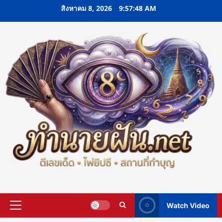
Skip
สิงหาคม 8, 2026
9:57:50 AM
to
content
Watch Video
Primary
Menu