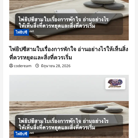
o
n
ไพ่ยิปซี
ไพ่ยิปซีสามใบเรื่องการพักใจ อ่านอย่างไรให้เห็นสิ่ง
ที่ควรหยุดและสิ่งที่ควรเริ่ม
codeream
มิถุนายน 28, 2026
ไพ่ยิปซี