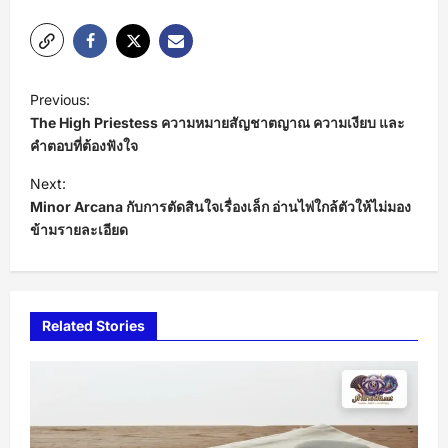
P
Previous:
o
The High Priestess ความหมายสัญชาตญาณ ความเงียบ และ
s
คำตอบที่ต้องฟังใจ
t
Next:
Minor Arcana กับการตัดสินใจเรื่องเล็ก อ่านไพ่ใกล้ตัวให้ไม่มอง
n
ข้ามรายละเอียด
a
v
i
Related Stories
g
a
t
i