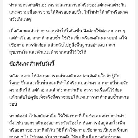
ทำนายตรงกับตัวเอง เพราะสถานการณ์จริงของแต่ละคนต่างกัน
และความเชื่อควรช่วยให้คิดรอบคอบขึ้น ไม่ใช่ทำให้กลัวหรือคาด
หวังเกินเหตุ
เมื่อสังเกตแล้วว่าการอ่านทำให้ใจนิ่งขึ้น จึงค่อยใช้ต่อแบบเบา ๆ
แต่ถ้าเริ่มอยากหาคำตอบซ้ำ ใช้เงินเพิ่ม หรือกดดันคนรอบข้างให้
เชื่อตาม ควรพักก่อน แล้วกลับไปดูสิ่งพื้นฐานอย่างงบ เวลา
สุขภาพใจ และคำแนะนำจากคนที่ไว้ใจได้
ข้อสังเกตสำหรับวันนี้
หลังอ่านจบ ให้สังเกตอารมณ์ของตัวเองก่อนตัดสินใจ ถ้ารู้สึก
ใจเบาขึ้นและเห็นขั้นตอนที่ทำได้จริง แปลว่าความหมายนี้ช่วยจัด
ความคิดได้ แต่ถ้าอ่านแล้วกังวลกว่าเดิม ควรวางเรื่องนี้ไว้ก่อน
แล้วกลับไปดูข้อเท็จจริงที่ตรวจสอบได้แทนการหาคำตอบซ้ำหลาย
รอบ
หากต้องนำไปคุยกับคนอื่น ให้ใช้ภาษาที่เป็นข้อเสนอมากกว่าคำ
สั่ง เช่น บอกว่าตัวเองอยากระวังเรื่องใด ต้องการข้อมูลอะไรเพิ่ม
หรืออยากขอเวลาคิดกี่วัน วิธีนี้ทำให้ความเชื่อกลายเป็นจุดเริ่มบท
สนทนา ไม่ใช่เหตุผลในการกดดันให้คนอื่นเห็นตรงกันทั้งหมด