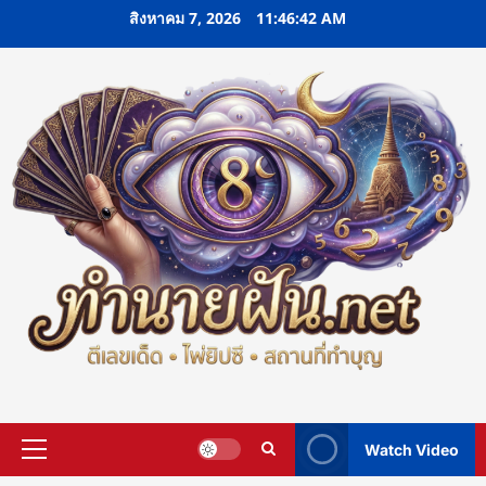
Skip
สิงหาคม 7, 2026
11:46:43 AM
to
content
Watch Video
Primary
Menu