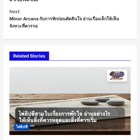
s
t
Next:
Minor Arcana กับการพักก่อนตัดสินใจ อ่านเรื่องเล็กให้เห็น
n
จังหวะที่ควรรอ
a
v
i
Related Stories
g
a
t
i
o
n
ไพ่ยิปซี