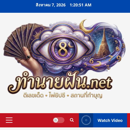
Skip
สิงหาคม 7, 2026
1:20:52 AM
to
content
Watch Video
Primary
Menu