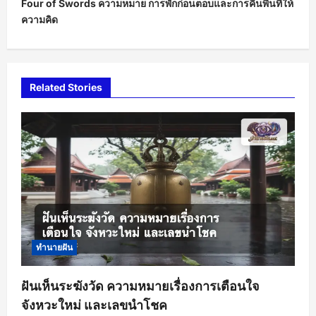
Four of Swords ความหมาย การพักก่อนตอบและการคืนพื้นที่ให้
n
ความคิด
a
v
i
Related Stories
g
a
t
i
o
n
ทำนายฝัน
ฝันเห็นระฆังวัด ความหมายเรื่องการเตือนใจ
จังหวะใหม่ และเลขนำโชค