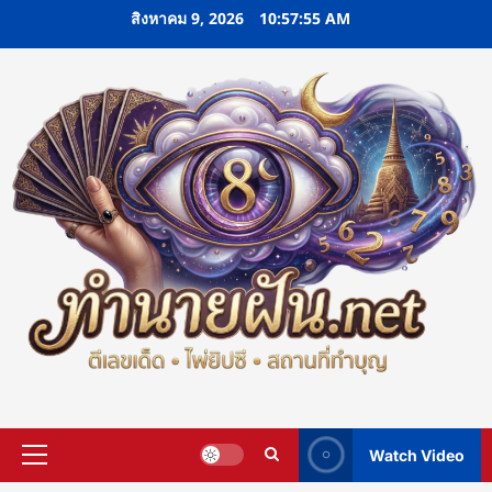
Skip
สิงหาคม 9, 2026
10:57:56 AM
to
content
Watch Video
Primary
Menu