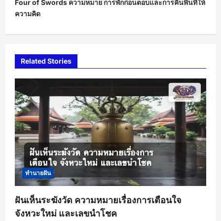
Four of Swords ความหมาย การพักก่อนตอบและการคืนพื้นที่ให้
n
ความคิด
a
v
i
Related Stories
g
a
t
i
o
n
ทำนายฝัน
ฝันเห็นระฆังวัด ความหมายเรื่องการเตือนใจ
จังหวะใหม่ และเลขนำโชค