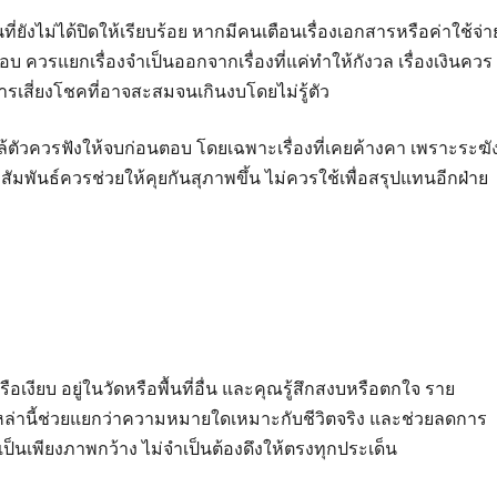
ี่ยังไม่ได้ปิดให้เรียบร้อย หากมีคนเตือนเรื่องเอกสารหรือค่าใช้จ่า
ิดชอบ ควรแยกเรื่องจำเป็นออกจากเรื่องที่แค่ทำให้กังวล เรื่องเงินควร
รเสี่ยงโชคที่อาจสะสมจนเกินงบโดยไม่รู้ตัว
้ตัวควรฟังให้จบก่อนตอบ โดยเฉพาะเรื่องที่เคยค้างคา เพราะระฆั
ัมพันธ์ควรช่วยให้คุยกันสุภาพขึ้น ไม่ควรใช้เพื่อสรุปแทนอีกฝ่าย
อเงียบ อยู่ในวัดหรือพื้นที่อื่น และคุณรู้สึกสงบหรือตกใจ ราย
กเหล่านี้ช่วยแยกว่าความหมายใดเหมาะกับชีวิตจริง และช่วยลดการ
ป็นเพียงภาพกว้าง ไม่จำเป็นต้องดึงให้ตรงทุกประเด็น