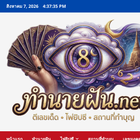
Skip
สิงหาคม 7, 2026
4:37:37 PM
to
content
หน้าแรก
ทำนายฝัน
ไพ่ยิปซี
สถานที่ทำบุญ
เลขมงค