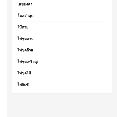
เลขมงคล
โพสล่าสุด
ใบ้หวย
ไพ่ชุดดาบ
ไพ่ชุดถ้วย
ไพ่ชุดเหรียญ
ไพ่ชุดไม้
ไพ่ยิปซี