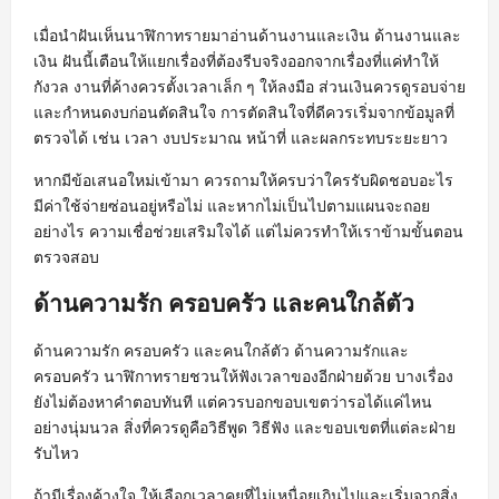
เมื่อนำฝันเห็นนาฬิกาทรายมาอ่านด้านงานและเงิน ด้านงานและ
เงิน ฝันนี้เตือนให้แยกเรื่องที่ต้องรีบจริงออกจากเรื่องที่แค่ทำให้
กังวล งานที่ค้างควรตั้งเวลาเล็ก ๆ ให้ลงมือ ส่วนเงินควรดูรอบจ่าย
และกำหนดงบก่อนตัดสินใจ การตัดสินใจที่ดีควรเริ่มจากข้อมูลที่
ตรวจได้ เช่น เวลา งบประมาณ หน้าที่ และผลกระทบระยะยาว
หากมีข้อเสนอใหม่เข้ามา ควรถามให้ครบว่าใครรับผิดชอบอะไร
มีค่าใช้จ่ายซ่อนอยู่หรือไม่ และหากไม่เป็นไปตามแผนจะถอย
อย่างไร ความเชื่อช่วยเสริมใจได้ แต่ไม่ควรทำให้เราข้ามขั้นตอน
ตรวจสอบ
ด้านความรัก ครอบครัว และคนใกล้ตัว
ด้านความรัก ครอบครัว และคนใกล้ตัว ด้านความรักและ
ครอบครัว นาฬิกาทรายชวนให้ฟังเวลาของอีกฝ่ายด้วย บางเรื่อง
ยังไม่ต้องหาคำตอบทันที แต่ควรบอกขอบเขตว่ารอได้แค่ไหน
อย่างนุ่มนวล สิ่งที่ควรดูคือวิธีพูด วิธีฟัง และขอบเขตที่แต่ละฝ่าย
รับไหว
ถ้ามีเรื่องค้างใจ ให้เลือกเวลาคุยที่ไม่เหนื่อยเกินไปและเริ่มจากสิ่ง