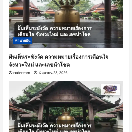
i
o
n
ทำนายฝัน
ฝันเห็นระฆังวัด ความหมายเรื่องการเตือนใจ
จังหวะใหม่ และเลขนำโชค
codeream
มิถุนายน 28, 2026