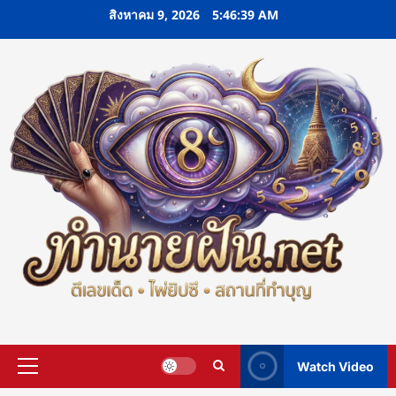
Skip
สิงหาคม 9, 2026
5:46:40 AM
to
content
Watch Video
Primary
Menu