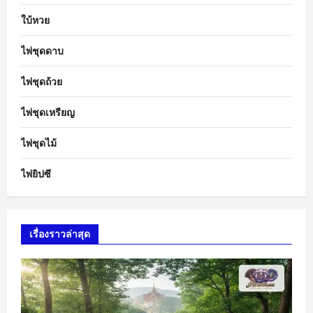
ใบ้หวย
ไพ่ชุดดาบ
ไพ่ชุดถ้วย
ไพ่ชุดเหรียญ
ไพ่ชุดไม้
ไพ่ยิปซี
เรื่องราวล่าสุด