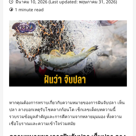
มีนาคม 10, 2026 (Last updated: พฤษภาคม 31, 2026)
1 minute read
หากคุณต้องการทราบเกี่ยวกับความหมายของการฝันจับปลา เห็น
ปลา ลางบอกเหตุรับโชคลาภก้อนโต เช็กเลขเด็ดบทความนี้
รวบรวมข้อมูลสำคัญและการตีความจากหลายมุมมอง ทั้งความ
เชื่อโบราณและความเข้าใจร่วมสมัย