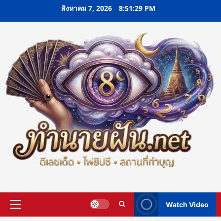
Skip
สิงหาคม 7, 2026
8:51:30 PM
to
content
Watch Video
Primary
Menu