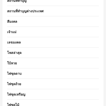
สถานที่ทำบุญ
สถานที่ทำบุญต่างประเทศ
สีมงคล
เจ้าแม่
เลขมงคล
โพสล่าสุด
ใบ้หวย
ไพ่ชุดดาบ
ไพ่ชุดถ้วย
ไพ่ชุดเหรียญ
ไพ่ชุดไม้