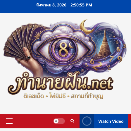
Skip
สิงหาคม 8, 2026
2:50:56 PM
to
content
Watch Video
Primary
Menu