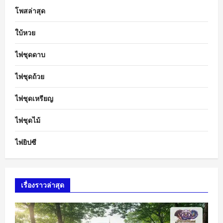
โพสล่าสุด
ใบ้หวย
ไพ่ชุดดาบ
ไพ่ชุดถ้วย
ไพ่ชุดเหรียญ
ไพ่ชุดไม้
ไพ่ยิปซี
เรื่องราวล่าสุด