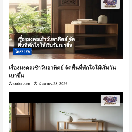
a
t
i
o
n
โพสล่าสุด
เรื่องมงคลเช้าวันอาทิตย์ จัดพื้นที่พักใจให้เริ่มวัน
เบาขึ้น
codeream
มิถุนายน 28, 2026