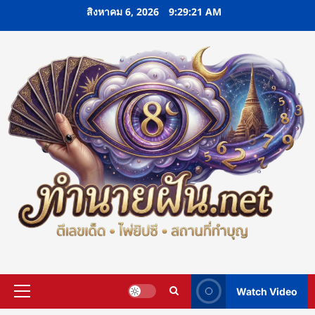
Skip
สิงหาคม 6, 2026
9:29:22 AM
to
content
Watch Video
Primary
Menu