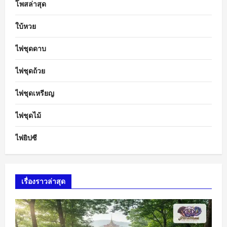
โพสล่าสุด
ใบ้หวย
ไพ่ชุดดาบ
ไพ่ชุดถ้วย
ไพ่ชุดเหรียญ
ไพ่ชุดไม้
ไพ่ยิปซี
เรื่องราวล่าสุด