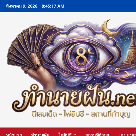
Skip
สิงหาคม 9, 2026
8:45:18 AM
to
content
หน้าแรก
ทำนายฝัน
ไพ่ยิปซี
สถานที่ทำบุญ
เลขมงค