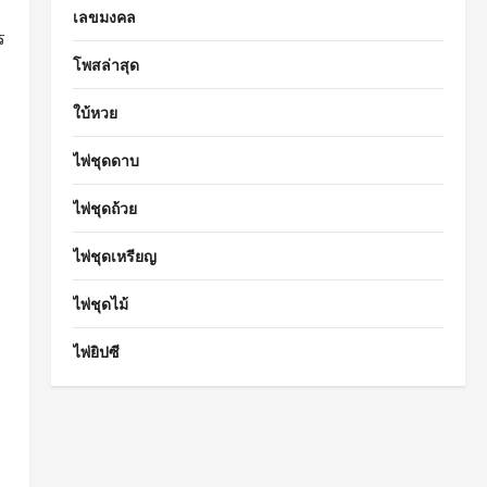
เลขมงคล
ร
โพสล่าสุด
ใบ้หวย
ไพ่ชุดดาบ
ไพ่ชุดถ้วย
ไพ่ชุดเหรียญ
ไพ่ชุดไม้
ไพ่ยิปซี