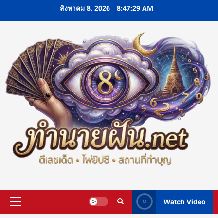
Skip
สิงหาคม 8, 2026
8:47:30 AM
to
content
Watch Video
Primary
Menu