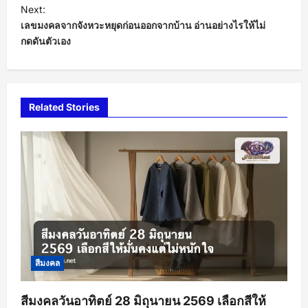
s
Next:
t
เลขมงคลจากจังหวะหยุดก่อนออกจากบ้าน อ่านอย่างไรให้ไม่
กดดันตัวเอง
n
a
v
i
Related Stories
g
a
t
i
o
n
สีมงคล
สีมงคลวันอาทิตย์ 28 มิถุนายน 2569 เลือกสีให้