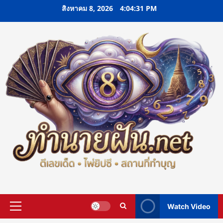
Skip
สิงหาคม 8, 2026
4:04:32 PM
to
content
Watch Video
Primary
Menu