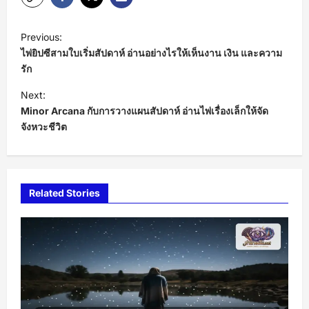
P
Previous:
o
ไพ่ยิปซีสามใบเริ่มสัปดาห์ อ่านอย่างไรให้เห็นงาน เงิน และความ
s
รัก
t
Next:
Minor Arcana กับการวางแผนสัปดาห์ อ่านไพ่เรื่องเล็กให้จัด
n
จังหวะชีวิต
a
v
i
Related Stories
g
a
t
i
o
n