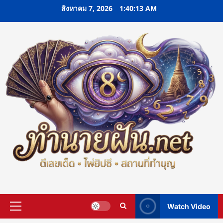
Skip
สิงหาคม 7, 2026
1:40:14 AM
to
content
Watch Video
Primary
Menu