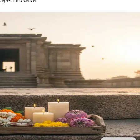
ามทุกอย่างในทันที