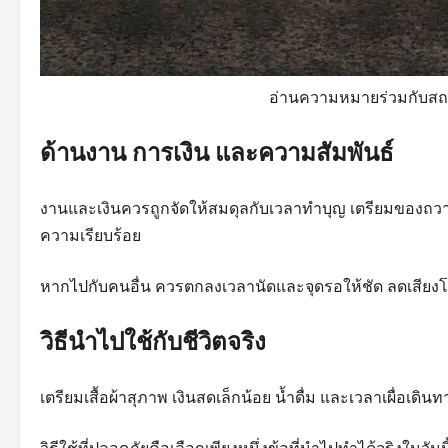
อ่านความหมายร่วมกับสถา
ด้านงาน การเงิน และความสัมพันธ์
งานและเงินควรถูกจัดให้สมดุลกับเวลาทำบุญ เตรียมของถวาย
ความเรียบร้อย
หากไปกับคนอื่น ควรตกลงเวลานัดและจุดรอให้ชัด ลดเสียงโ
วิธีนำไปใช้กับชีวิตจริง
เตรียมเสื้อผ้าสุภาพ เงินสดเล็กน้อย น้ำดื่ม และเวลาเผื่อเดินท