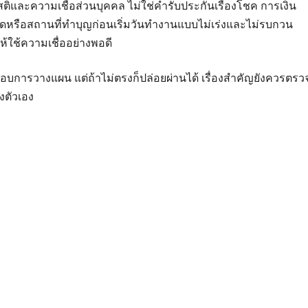
สติและความเชื่อส่วนบุคคล ไม่ใช่คำรับประกันเรื่องโชค การเงิน
ดหรือสถานที่ทำบุญก่อนเริ่มวันทำงานแบบไม่เร่งและไม่รบกวน
้ใช้ความเชื่ออย่างพอดี
อบการวางแผน แต่ถ้าไม่ตรงก็ปล่อยผ่านได้ เรื่องสำคัญยังควรตรว
งตัวเอง