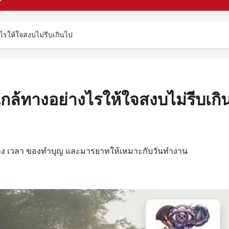
ไรให้ใจสงบไม่รีบเกินไป
กล้ทางอย่างไรให้ใจสงบไม่รีบเกิ
ทาง เวลา ของทำบุญ และมารยาทให้เหมาะกับวันทำงาน