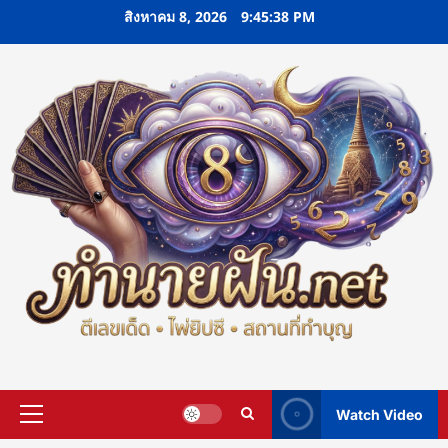
Skip
สิงหาคม 8, 2026
9:45:39 PM
to
content
Watch Video
Primary
Menu