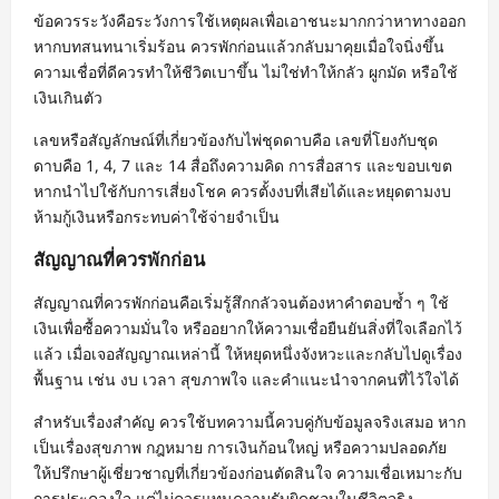
ข้อควรระวังคือระวังการใช้เหตุผลเพื่อเอาชนะมากกว่าหาทางออก
หากบทสนทนาเริ่มร้อน ควรพักก่อนแล้วกลับมาคุยเมื่อใจนิ่งขึ้น
ความเชื่อที่ดีควรทำให้ชีวิตเบาขึ้น ไม่ใช่ทำให้กลัว ผูกมัด หรือใช้
เงินเกินตัว
เลขหรือสัญลักษณ์ที่เกี่ยวข้องกับไพ่ชุดดาบคือ เลขที่โยงกับชุด
ดาบคือ 1, 4, 7 และ 14 สื่อถึงความคิด การสื่อสาร และขอบเขต
หากนำไปใช้กับการเสี่ยงโชค ควรตั้งงบที่เสียได้และหยุดตามงบ
ห้ามกู้เงินหรือกระทบค่าใช้จ่ายจำเป็น
สัญญาณที่ควรพักก่อน
สัญญาณที่ควรพักก่อนคือเริ่มรู้สึกกลัวจนต้องหาคำตอบซ้ำ ๆ ใช้
เงินเพื่อซื้อความมั่นใจ หรืออยากให้ความเชื่อยืนยันสิ่งที่ใจเลือกไว้
แล้ว เมื่อเจอสัญญาณเหล่านี้ ให้หยุดหนึ่งจังหวะและกลับไปดูเรื่อง
พื้นฐาน เช่น งบ เวลา สุขภาพใจ และคำแนะนำจากคนที่ไว้ใจได้
สำหรับเรื่องสำคัญ ควรใช้บทความนี้ควบคู่กับข้อมูลจริงเสมอ หาก
เป็นเรื่องสุขภาพ กฎหมาย การเงินก้อนใหญ่ หรือความปลอดภัย
ให้ปรึกษาผู้เชี่ยวชาญที่เกี่ยวข้องก่อนตัดสินใจ ความเชื่อเหมาะกับ
การประคองใจ แต่ไม่ควรแทนความรับผิดชอบในชีวิตจริง