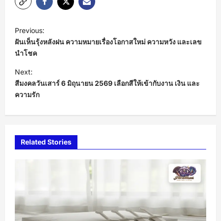
P
Previous:
o
ฝันเห็นรุ้งหลังฝน ความหมายเรื่องโอกาสใหม่ ความหวัง และเลข
s
นำโชค
t
Next:
สีมงคลวันเสาร์ 6 มิถุนายน 2569 เลือกสีให้เข้ากับงาน เงิน และ
n
ความรัก
a
v
i
Related Stories
g
a
t
i
o