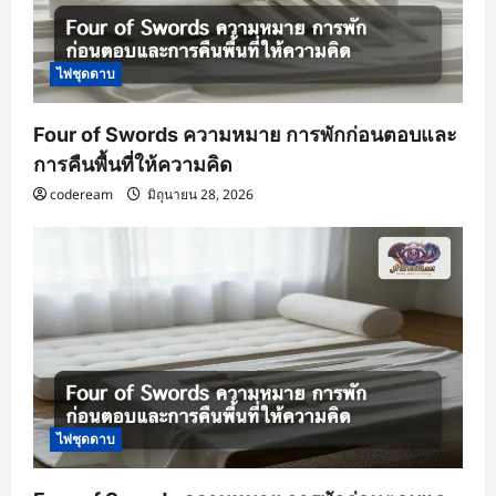
n
ไพ่ชุดดาบ
Four of Swords ความหมาย การพักก่อนตอบและ
การคืนพื้นที่ให้ความคิด
codeream
มิถุนายน 28, 2026
ไพ่ชุดดาบ