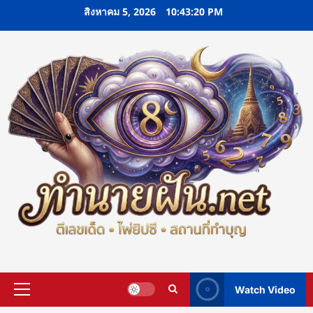
Skip
สิงหาคม 5, 2026
10:43:21 PM
to
content
Watch Video
Primary
Menu