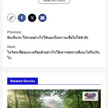
View All Posts
P
Previous:
o
ฝันเห็นร่ม ใบ้หวยอย่างไรให้มองเป็นความเชื่อไม่ใช่คำสั่ง
s
Next:
t
ไหว้พระที่ฮ่องกง เตรียมตัวอย่างไรให้เคารพสถานที่และไม่รีบเกิน
ไป
n
a
v
i
Related Stories
g
a
t