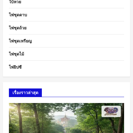
ใบ้หวย
ไพ่ชุดดาบ
ไพ่ชุดถ้วย
ไพ่ชุดเหรียญ
ไพ่ชุดไม้
ไพ่ยิปซี
เรื่องราวล่าสุด