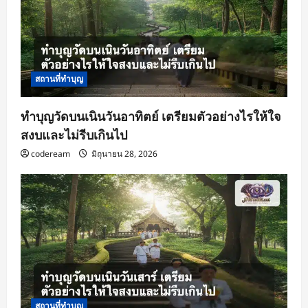
i
o
n
สถานที่ทำบุญ
ทำบุญวัดบนเนินวันอาทิตย์ เตรียมตัวอย่างไรให้ใจ
สงบและไม่รีบเกินไป
codeream
มิถุนายน 28, 2026
สถานที่ทำบุญ