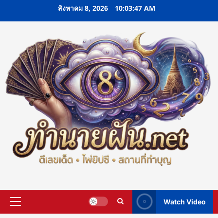
Skip
สิงหาคม 8, 2026
10:03:48 AM
to
content
Watch Video
Primary
Menu