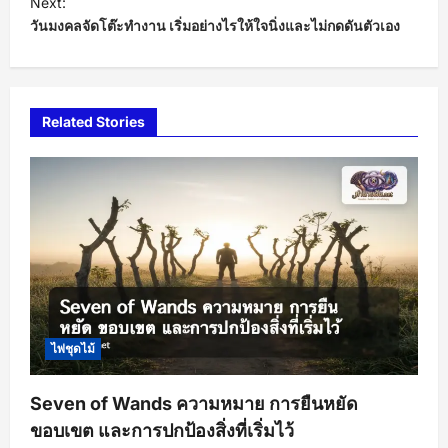
Next:
วันมงคลจัดโต๊ะทำงาน เริ่มอย่างไรให้ใจนิ่งและไม่กดดันตัวเอง
n
a
v
i
Related Stories
g
a
t
i
o
n
ไพ่ชุดไม้
Seven of Wands ความหมาย การยืนหยัด
ขอบเขต และการปกป้องสิ่งที่เริ่มไว้