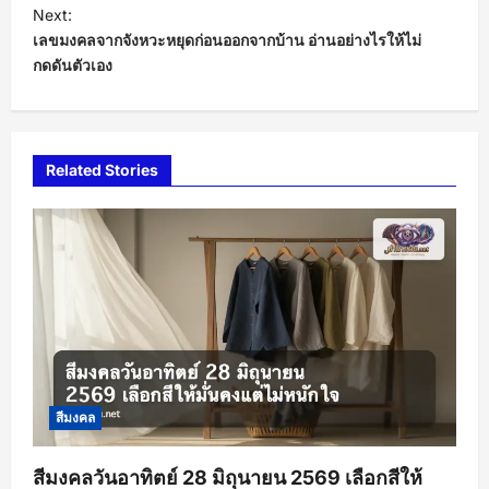
t
Next:
เลขมงคลจากจังหวะหยุดก่อนออกจากบ้าน อ่านอย่างไรให้ไม่
n
กดดันตัวเอง
a
v
i
Related Stories
g
a
t
i
o
n
สีมงคล
สีมงคลวันอาทิตย์ 28 มิถุนายน 2569 เลือกสีให้