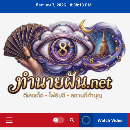
Skip
สิงหาคม 7, 2026
8:38:14 PM
to
content
Watch Video
Primary
Menu