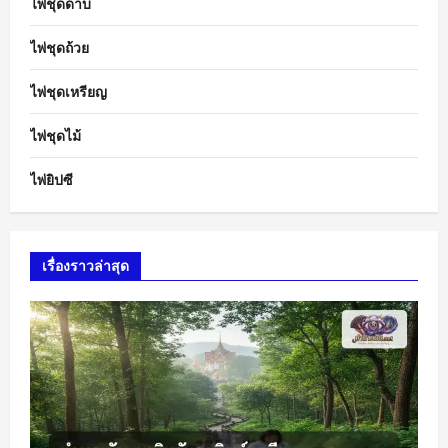
ไพ่ชุดดาบ
ไพ่ชุดถ้วย
ไพ่ชุดเหรียญ
ไพ่ชุดไม้
ไพ่ยิปซี
เรื่องราวล่าสุด