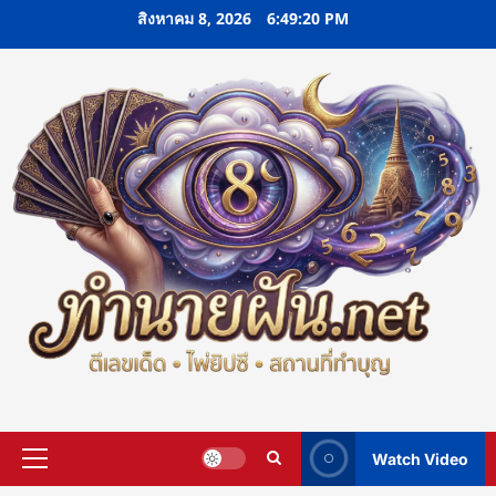
Skip
สิงหาคม 8, 2026
6:49:21 PM
to
content
Watch Video
Primary
Menu