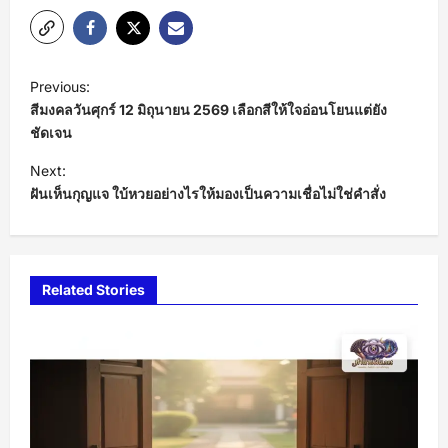
P
Previous:
o
สีมงคลวันศุกร์ 12 มิถุนายน 2569 เลือกสีให้ใจอ่อนโยนแต่ยัง
s
ชัดเจน
t
Next:
ฝันเห็นกุญแจ ใบ้หวยอย่างไรให้มองเป็นความเชื่อไม่ใช่คำสั่ง
n
a
v
i
Related Stories
g
a
t
i
o