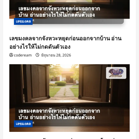
n
เลขมงคล
เลขมงคลจากจังหวะหยุดก่อนออกจากบ้าน อ่าน
อย่างไรให้ไม่กดดันตัวเอง
codeream
มิถุนายน 28, 2026
เลขมงคล