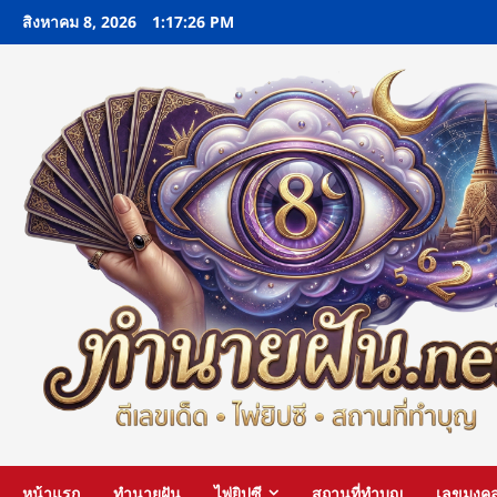
Skip
สิงหาคม 8, 2026
1:17:28 PM
to
content
หน้าแรก
ทำนายฝัน
ไพ่ยิปซี
สถานที่ทำบุญ
เลขมงค