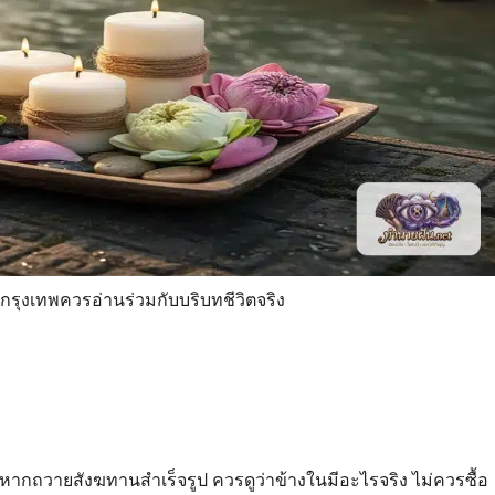
ุงเทพควรอ่านร่วมกับบริบทชีวิตจริง
กถวายสังฆทานสำเร็จรูป ควรดูว่าข้างในมีอะไรจริง ไม่ควรซื้อ