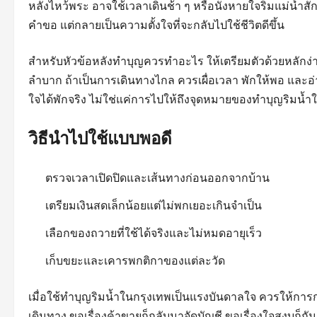
หลังไหว้พระ อาจใช้เวลาเดินช้า ๆ หรือนั่งหายใจริมแม่น้ำสั
คำขอ แต่กลายเป็นความตั้งใจที่จะกลับไปใช้ชีวิตดีขึ้น
สำหรับหัวข้อหลังทำบุญควรทำอะไร ให้เตรียมตัวด้วยหลักง่า
ลำบาก ถ้าเป็นการเดินทางไกล ควรเผื่อเวลา พักให้พอ และอ่
ใจได้พักจริง ไม่ใช่แค่การไปให้ถึงจุดหมายของทำบุญริมน้ำ
วิธีนำไปใช้แบบพอดี
ตรวจเวลาเปิดปิดและเส้นทางก่อนออกจากบ้าน
เตรียมเงินสดเล็กน้อยแต่ไม่พกเยอะเกินจำเป็น
เลือกของถวายที่ใช้ได้จริงและไม่หมดอายุเร็ว
เก็บขยะและเคารพกติกาของแต่ละวัด
เมื่อใช้ทำบุญริมน้ำในกรุงเทพเป็นแรงบันดาลใจ ควรให้การ
เดินทาง ขอเรื่องค้าขายก็กลับมาจัดบัญชี ขอเรื่องใจสงบก็กัน