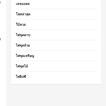
ร
เลขมงคล
โพสล่าสุด
ใบ้หวย
ไพ่ชุดดาบ
ง
ไพ่ชุดถ้วย
ไพ่ชุดเหรียญ
ไพ่ชุดไม้
ไพ่ยิปซี