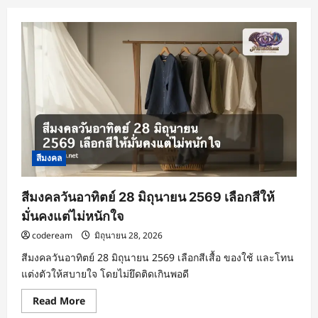
สีมงคล
สีมงคลวันอาทิตย์ 28 มิถุนายน 2569 เลือกสีให้
มั่นคงแต่ไม่หนักใจ
codeream
มิถุนายน 28, 2026
สีมงคลวันอาทิตย์ 28 มิถุนายน 2569 เลือกสีเสื้อ ของใช้ และโทน
แต่งตัวให้สบายใจ โดยไม่ยึดติดเกินพอดี
Read
Read More
more