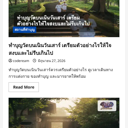
ให้
เคารพ
สถาน
ที่
และ
เดิน
ทาง
สถานที่ทำบุญ
สบาย
ทำบุญวัดบนเนินวันเสาร์ เตรียมตัวอย่างไรให้ใจ
สงบและไม่รีบเกินไป
codeream
มิถุนายน 27, 2026
ทำบุญวัดบนเนินวันเสาร์ควรเตรียมตัวอย่างไร ดูเวลาเดินทาง
การแต่งกาย ของทำบุญ และมารยาทให้พร้อม
Read
Read More
more
about
ทำบุญ
วัด
บน
เนิน
วัน
เสาร์
เตรียม
ตัวอย่าง