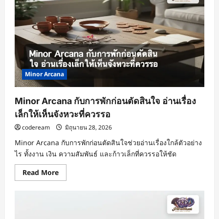
ความ
หมาย
การ
ฝึกฝน
วินัย
งาน
และ
ความ
มั่นคง
ที่
ค่อย
Minor Arcana
ๆ
สร้าง
Minor Arcana กับการพักก่อนตัดสินใจ อ่านเรื่อง
เล็กให้เห็นจังหวะที่ควรรอ
codeream
มิถุนายน 28, 2026
Minor Arcana กับการพักก่อนตัดสินใจช่วยอ่านเรื่องใกล้ตัวอย่าง
ไร ทั้งงาน เงิน ความสัมพันธ์ และก้าวเล็กที่ควรรอให้ชัด
Read
Read More
more
about
Minor
Arcana
กับ
การ