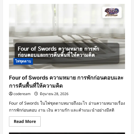
about
สี
มงคล
วัน
อาทิตย์
28
มิถุนายน
2569
เลือก
สี
ให้
มั่นคง
แต่
ไม่
หนักใจ
ไพ่ชุดดาบ
Four of Swords ความหมาย การพักก่อนตอบและ
การคืนพื้นที่ให้ความคิด
codeream
มิถุนายน 28, 2026
Four of Swords ในไพ่ชุดดาบหมายถึงอะไร อ่านความหมายเรื่อง
การพักก่อนตอบ งาน เงิน ความรัก และคำแนะนำอย่างมีสติ
Read
Read More
more
about
Four