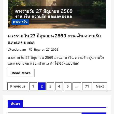
ไร
ให้
ใจ
สงบ
และ
ไม่
ดวงรายวัน
รีบ
เกิน
ไป
ดวงรายวัน 27 มิถุนายน 2569 งาน เงิน ความรัก
และเลขมงคล
codeream
มิถุนายน 27, 2026
ดวงรายวัน 27 มิถุนายน 2569 อ่านงาน เงิน ความรัก สุขภาพใจ
และเลขมงคล พร้อมคำแนะนำใช้ชีวิตแบบมีสติ
Read
Read More
more
about
ดวง
Posts
Previous
1
2
3
4
5
…
71
Next
ราย
วัน
pagination
27
มิถุนายน
2569
ค้นหา
งาน
เงิน
ความ