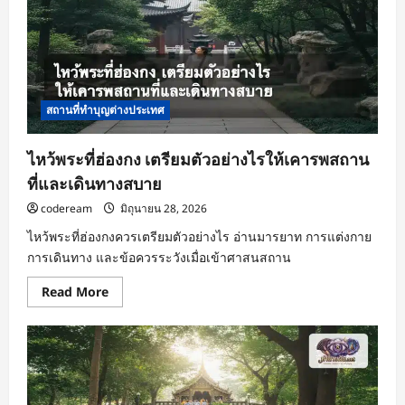
หวัง
การ
เยียวยา
และ
การ
ค่อย
ๆ
กลับ
มา
สถานที่ทำบุญต่างประเทศ
เชื่อ
ใจ
ตัว
เอง
ไหว้พระที่ฮ่องกง เตรียมตัวอย่างไรให้เคารพสถาน
ที่และเดินทางสบาย
codeream
มิถุนายน 28, 2026
ไหว้พระที่ฮ่องกงควรเตรียมตัวอย่างไร อ่านมารยาท การแต่งกาย
การเดินทาง และข้อควรระวังเมื่อเข้าศาสนสถาน
Read
Read More
more
about
ไหว้
พระ
ที่
ฮ่องกง
เตรียม
ตัวอย่าง
ไร