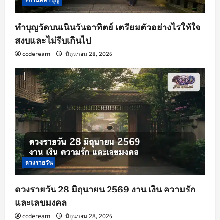
สถานที่ทำบุญ
ทำบุญวัดบนเนินวันอาทิตย์ เตรียมตัวอย่างไรให้ใจ
สงบและไม่รีบเกินไป
codeream
มิถุนายน 28, 2026
ดวงรายวัน
ดวงรายวัน 28 มิถุนายน 2569 งาน เงิน ความรัก
และเลขมงคล
codeream
มิถุนายน 28, 2026