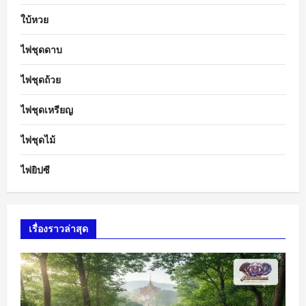
ใบ้หวย
ไพ่ชุดดาบ
ไพ่ชุดถ้วย
ไพ่ชุดเหรียญ
ไพ่ชุดไม้
ไพ่ยิปซี
เรื่องราวล่าสุด