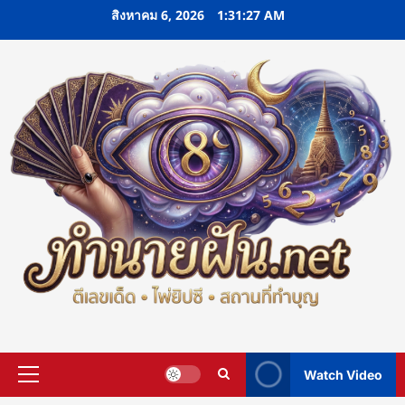
Skip
สิงหาคม 6, 2026
1:31:28 AM
to
content
Watch Video
Primary
Menu