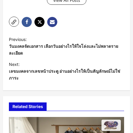
View All Posts
P
Previous:
o
วันมงคลจัดเอกสาร เลือกวันอย่างไรให้ใจโล่งและไม่พลาดราย
s
ละเอียด
t
Next:
เลขมงคลจากเลขหน้าประตู อ่านอย่างไรให้เป็นสัญลักษณ์ไม่ใช่
n
ภาระ
a
v
i
Related Stories
g
a
t