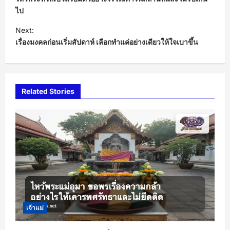
s
ไป
t
Next:
เรื่องมงคลก่อนเริ่มสัปดาห์ เลือกทำแค่อย่างเดียวให้ใจเบาขึ้น
n
a
v
i
Related Stories
g
a
t
i
o
n
เจ้าแม่