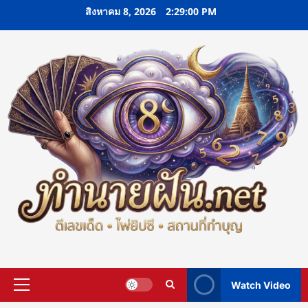
Skip
สิงหาคม 8, 2026
2:29:01 PM
to
content
Watch Video
Primary
Menu