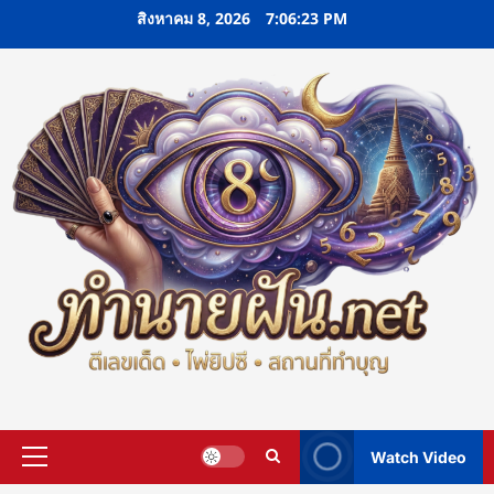
Skip
สิงหาคม 8, 2026
7:06:24 PM
to
content
Watch Video
Primary
Menu