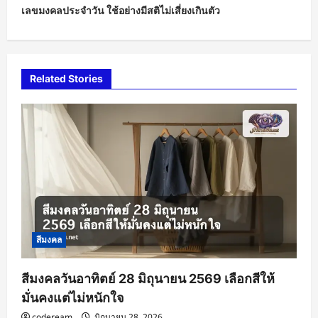
t
เลขมงคลประจำวัน ใช้อย่างมีสติไม่เสี่ยงเกินตัว
n
a
v
Related Stories
i
g
a
t
i
o
n
สีมงคล
สีมงคลวันอาทิตย์ 28 มิถุนายน 2569 เลือกสีให้
มั่นคงแต่ไม่หนักใจ
codeream
มิถุนายน 28, 2026