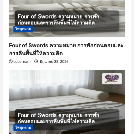
o
n
ไพ่ชุดดาบ
Four of Swords ความหมาย การพักก่อนตอบและ
การคืนพื้นที่ให้ความคิด
codeream
มิถุนายน 28, 2026
ไพ่ชุดดาบ