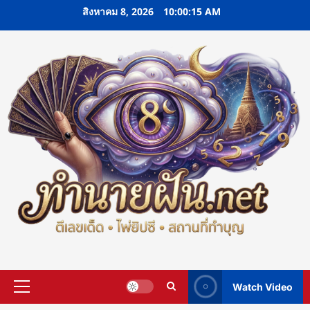
Skip
สิงหาคม 8, 2026
10:00:16 AM
to
content
Watch Video
Primary
Menu