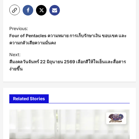
P
Previous:
o
Four of Pentacles ความหมาย การเก็บรักษาเงิน ขอบเขต และ
s
ความกลัวเสียความมั่นคง
t
Next:
สีมงคลวันจันทร์ 22 มิถุนายน 2569 เลือกสีให้ใจเย็นและสื่อสาร
n
ง่ายขึ้น
a
v
i
Related Stories
g
a
t
i