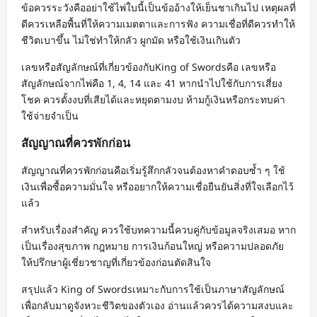
ข้อควรระวังคืออย่าใช้ไพ่ใบนี้เป็นข้ออ้างให้เย็นชาเกินไป เหตุผลที่
ดีควรเหลือพื้นที่ให้ความเมตตาและการฟัง ความเชื่อที่ดีควรทำให้
ชีวิตเบาขึ้น ไม่ใช่ทำให้กลัว ผูกมัด หรือใช้เงินเกินตัว
เลขหรือสัญลักษณ์ที่เกี่ยวข้องกับKing of Swordsคือ เลขหรือ
สัญลักษณ์จากไพ่คือ 1, 4, 14 และ 41 หากนำไปใช้กับการเสี่ยง
โชค ควรตั้งงบที่เสียได้และหยุดตามงบ ห้ามกู้เงินหรือกระทบค่า
ใช้จ่ายจำเป็น
สัญญาณที่ควรพักก่อน
สัญญาณที่ควรพักก่อนคือเริ่มรู้สึกกลัวจนต้องหาคำตอบซ้ำ ๆ ใช้
เงินเพื่อซื้อความมั่นใจ หรืออยากให้ความเชื่อยืนยันสิ่งที่ใจเลือกไว้
แล้ว
สำหรับเรื่องสำคัญ ควรใช้บทความนี้ควบคู่กับข้อมูลจริงเสมอ หาก
เป็นเรื่องสุขภาพ กฎหมาย การเงินก้อนใหญ่ หรือความปลอดภัย
ให้ปรึกษาผู้เชี่ยวชาญที่เกี่ยวข้องก่อนตัดสินใจ
สรุปแล้ว King of Swordsเหมาะกับการใช้เป็นภาษาสัญลักษณ์
เพื่อกลับมาดูจังหวะชีวิตของตัวเอง อ่านแล้วควรได้ความสงบและ