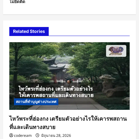
ไม่ยึดติด
a
v
i
Related Stories
g
a
t
i
o
n
สถานที่ทำบุญต่างประเทศ
ไหว้พระที่ฮ่องกง เตรียมตัวอย่างไรให้เคารพสถาน
ที่และเดินทางสบาย
codeream
มิถุนายน 28, 2026