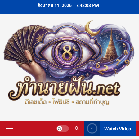
Skip
สิงหาคม 11, 2026
7:48:09 PM
to
content
Watch Video
Primary
Menu