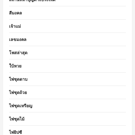
สีมงคล
เจ้าแม่
เลขมงคล
โพสล่าสุด
ใบ้หวย
ไพ่ชุดดาบ
ไพ่ชุดถ้วย
ไพ่ชุดเหรียญ
ไพ่ชุดไม้
ไพ่ยิปซี