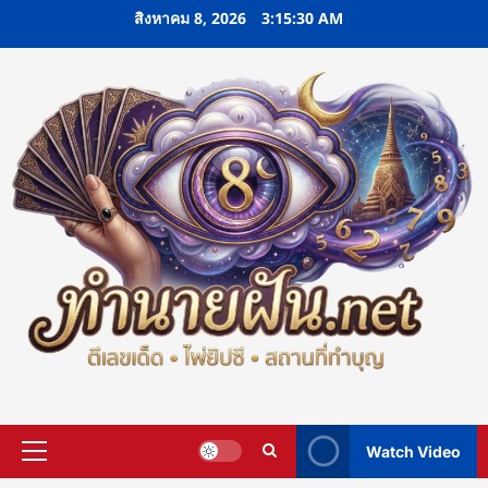
Skip
สิงหาคม 8, 2026
3:15:31 AM
to
content
Watch Video
Primary
Menu