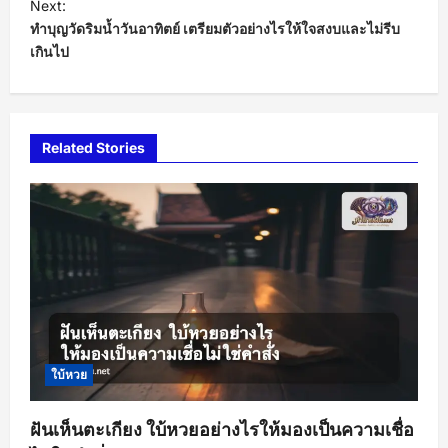
t
Next:
ทำบุญวัดริมน้ำวันอาทิตย์ เตรียมตัวอย่างไรให้ใจสงบและไม่รีบ
n
เกินไป
a
v
i
Related Stories
g
a
t
i
o
n
ใบ้หวย
ฝันเห็นตะเกียง ใบ้หวยอย่างไรให้มองเป็นความเชื่อ