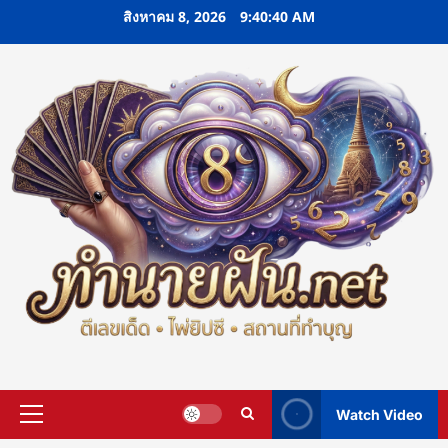
Skip
สิงหาคม 8, 2026
9:40:41 AM
to
content
Watch Video
Primary
Menu