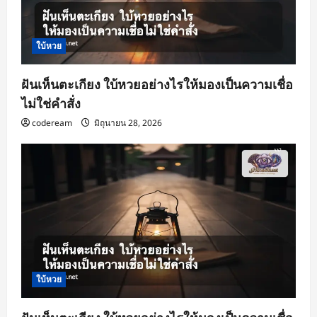
n
ใบ้หวย
ฝันเห็นตะเกียง ใบ้หวยอย่างไรให้มองเป็นความเชื่อ
ไม่ใช่คำสั่ง
codeream
มิถุนายน 28, 2026
ใบ้หวย