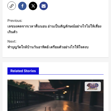
P
Previous:
o
เลขมงคลจากเวลาตื่นนอน อ่านเป็นสัญลักษณ์อย่างไรไม่ให้เสี่ยง
s
เกินตัว
t
Next:
ทำบุญวัดใกล้บ้านวันอาทิตย์ เตรียมตัวอย่างไรให้ใจสงบ
n
a
v
i
Related Stories
g
a
t
i
o