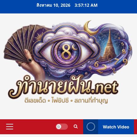
Skip
สิงหาคม 10, 2026
3:57:13 AM
to
content
Watch Video
Primary
Menu