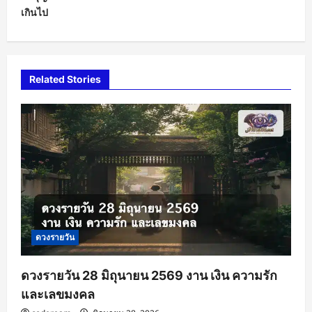
เกินไป
n
a
v
i
Related Stories
g
a
t
i
o
n
ดวงรายวัน
ดวงรายวัน 28 มิถุนายน 2569 งาน เงิน ความรัก
และเลขมงคล