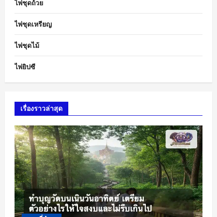
ไพ่ชุดถ้วย
ไพ่ชุดเหรียญ
ไพ่ชุดไม้
ไพ่ยิปซี
เรื่องราวล่าสุด