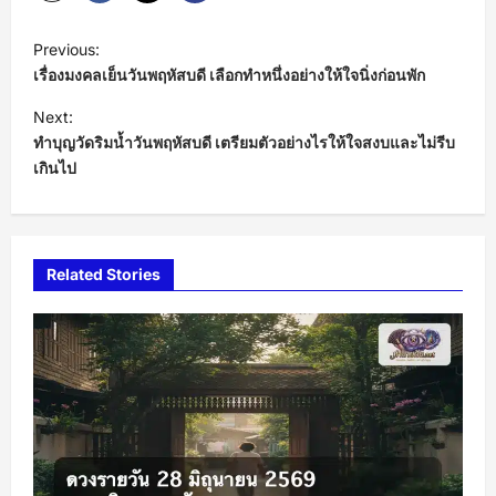
P
Previous:
o
เรื่องมงคลเย็นวันพฤหัสบดี เลือกทำหนึ่งอย่างให้ใจนิ่งก่อนพัก
s
Next:
t
ทำบุญวัดริมน้ำวันพฤหัสบดี เตรียมตัวอย่างไรให้ใจสงบและไม่รีบ
เกินไป
n
a
v
i
Related Stories
g
a
t
i
o
n