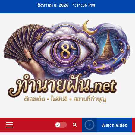
Skip
สิงหาคม 8, 2026
1:11:57 PM
to
content
Watch Video
Primary
Menu