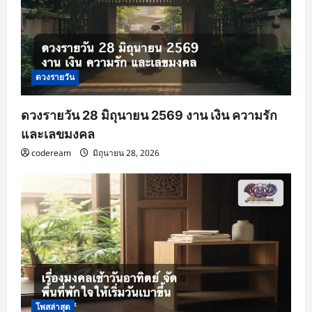
ดวงรายวัน
ดวงรายวัน 28 มิถุนายน 2569 งาน เงิน ความรัก
และเลขมงคล
codeream
มิถุนายน 28, 2026
โพสล่าสุด