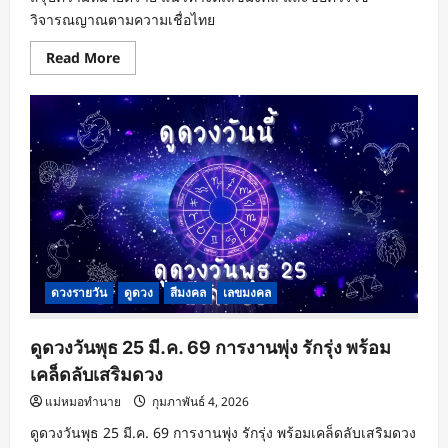
วิจารณญาณตามความเชื่อไทย
Read
Read More
more
about
ดูด
วง
วัน
อังคาร
24
มี.ค.
69
การ
งาน
การ
เงิน
ความ
รัก
แม่นๆ
ดวงรายวัน
ดูดวง
สีมงคล
เลขมงคล
ดูดวงวันพุธ 25 มี.ค. 69 การงานพุ่ง รักรุ่ง พร้อม
เคล็ดลับเสริมดวง
แม่หมอทำนาย
กุมภาพันธ์ 4, 2026
ดูดวงวันพุธ 25 มี.ค. 69 การงานพุ่ง รักรุ่ง พร้อมเคล็ดลับเสริมดวง