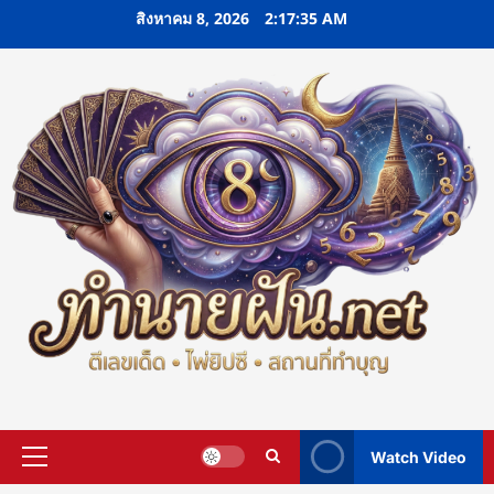
Skip
สิงหาคม 8, 2026
2:17:36 AM
to
content
Watch Video
Primary
Menu