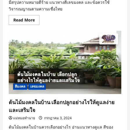
มีสรุปความหมายดีร้าย แนวทางตีเลขมงคล และข้อควรใช้
วิจารณญาณตามความเชื่อไทย
Read
Read More
more
about
ดูด
วง
วัน
พุธ
25
มี.ค.
69
การ
งาน
พุ่ง
รัก
รุ่ง
พร้อม
เคล็ด
สีมงคล
เลขมงคล
ลับ
เสริม
ดวง
ต้นไม้มงคลในบ้าน เลือกปลูกอย่างไรให้ดูแลง่าย
และเสริมใจ
แม่หมอทำนาย
กรกฎาคม 3, 2024
ต้นไม้มงคลในบ้านควรเลือกอย่างไร อ่านแนวทางดูแล สีของ