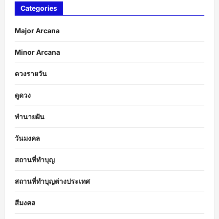
Categories
Major Arcana
Minor Arcana
ดวงรายวัน
ดูดวง
ทำนายฝัน
วันมงคล
สถานที่ทำบุญ
สถานที่ทำบุญต่างประเทศ
สีมงคล