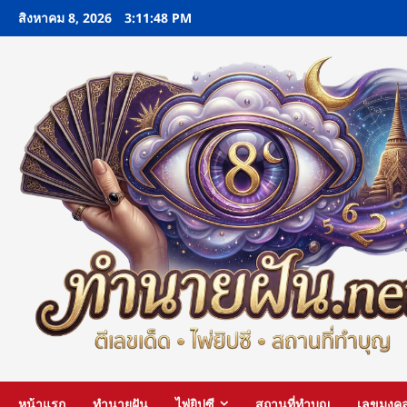
Skip
สิงหาคม 8, 2026
3:11:49 PM
to
content
หน้าแรก
ทำนายฝัน
ไพ่ยิปซี
สถานที่ทำบุญ
เลขมงค