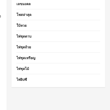
เลขมงคล
โพสล่าสุด
จ
ใบ้หวย
ไพ่ชุดดาบ
ไพ่ชุดถ้วย
ไพ่ชุดเหรียญ
ไพ่ชุดไม้
ไพ่ยิปซี