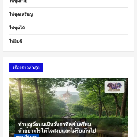
ไพ่ชุดถ้วย
ไพ่ชุดเหรียญ
ไพ่ชุดไม้
ไพ่ยิปซี
เรื่องราวล่าสุด