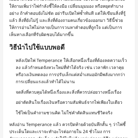
ให้ถามเพิ่มว่าไพ่กำลังชี้ให้ลงมือ เปลี่ยนมุมมอง หรือหยุดทำบาง
อย่าง ถ้าคำตอบยังไม่ชัด อย่ารีบเปิดไพ่ซ้ำทันที แต่ให้เขียนสิ่งที่รู้
แล้ว สิ่งที่ยังไม่รู้ และสิ่งที่ต้องถามคนเกี่ยวข้องออกมา วิธีนี้ช่วย
ให้การอ่านไพ่ไม่กลายเป็นการวนหาคำตอบที่ถูกใจ แต่เป็นการ
เห็นทางเลือกที่รับผิดชอบได้มากขึ้น
วิธีนำไปใช้แบบพอดี
หลังเปิดไพ่ Temperance ให้เลือกหนึ่งเรื่องที่ต้องลดความเร็ว
ลง แล้วกำหนดจังหวะใหม่ที่ทำได้จริง เช่น เวลาพัก เวลาคุย
หรือวงเงินทดลอง การปรับเล็กแต่สม่ำเสมอมักมีพลังมากกว่า
การเปลี่ยนแรงแล้วทำได้ไม่นาน
จดสิ่งที่ควบคุมได้หนึ่งเรื่องและสิ่งที่ควรปล่อยวางหนึ่งเรื่อง
อย่าตัดสินใจเรื่องเงินหรือความสัมพันธ์จากไพ่เพียงใบเดียว
ใช้ไพ่เป็นคำถามชวนคิด ไม่ใช่คำตัดสินแทนชีวิตจริง
หลังอ่าน Temperance แล้ว ควรปิดท้ายด้วยบันทึกสั้น ๆ ว่าไพ่ชี้
ประเด็นใดและเราจะทำอะไรต่อภายใน 24 ชั่วโมง การ