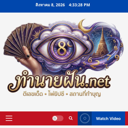
Skip
สิงหาคม 8, 2026
4:33:29 PM
to
content
Watch Video
Primary
Menu