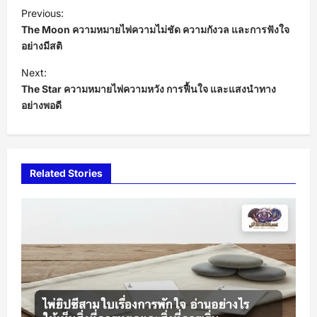
P
Previous:
o
The Moon ความหมายไพ่ความไม่ชัด ความกังวล และการฟังใจ
s
อย่างมีสติ
t
Next:
The Star ความหมายไพ่ความหวัง การฟื้นใจ และแสงนำทาง
n
อย่างพอดี
a
v
i
Related Stories
g
a
t
i
o
n