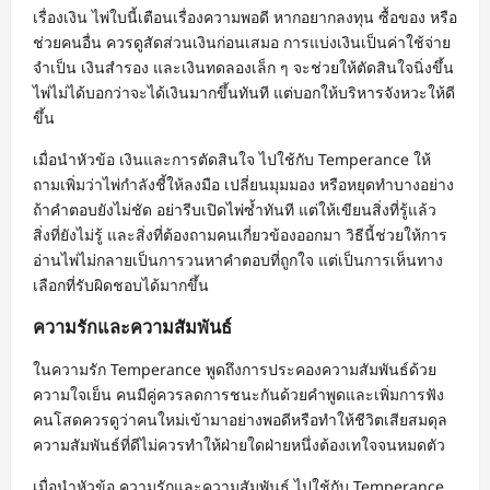
เรื่องเงิน ไพ่ใบนี้เตือนเรื่องความพอดี หากอยากลงทุน ซื้อของ หรือ
ช่วยคนอื่น ควรดูสัดส่วนเงินก่อนเสมอ การแบ่งเงินเป็นค่าใช้จ่าย
จำเป็น เงินสำรอง และเงินทดลองเล็ก ๆ จะช่วยให้ตัดสินใจนิ่งขึ้น
ไพ่ไม่ได้บอกว่าจะได้เงินมากขึ้นทันที แต่บอกให้บริหารจังหวะให้ดี
ขึ้น
เมื่อนำหัวข้อ เงินและการตัดสินใจ ไปใช้กับ Temperance ให้
ถามเพิ่มว่าไพ่กำลังชี้ให้ลงมือ เปลี่ยนมุมมอง หรือหยุดทำบางอย่าง
ถ้าคำตอบยังไม่ชัด อย่ารีบเปิดไพ่ซ้ำทันที แต่ให้เขียนสิ่งที่รู้แล้ว
สิ่งที่ยังไม่รู้ และสิ่งที่ต้องถามคนเกี่ยวข้องออกมา วิธีนี้ช่วยให้การ
อ่านไพ่ไม่กลายเป็นการวนหาคำตอบที่ถูกใจ แต่เป็นการเห็นทาง
เลือกที่รับผิดชอบได้มากขึ้น
ความรักและความสัมพันธ์
ในความรัก Temperance พูดถึงการประคองความสัมพันธ์ด้วย
ความใจเย็น คนมีคู่ควรลดการชนะกันด้วยคำพูดและเพิ่มการฟัง
คนโสดควรดูว่าคนใหม่เข้ามาอย่างพอดีหรือทำให้ชีวิตเสียสมดุล
ความสัมพันธ์ที่ดีไม่ควรทำให้ฝ่ายใดฝ่ายหนึ่งต้องเทใจจนหมดตัว
เมื่อนำหัวข้อ ความรักและความสัมพันธ์ ไปใช้กับ Temperance