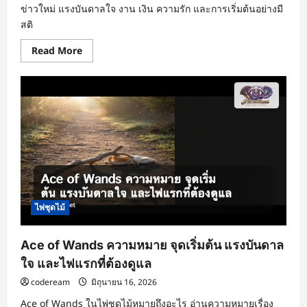
ข่าวใหม่ แรงบันดาลใจ งาน เงิน ความรัก และการเริ่มต้นอย่างมี
สติ
Read
Read More
more
about
Page
of
Wands
ความ
หมาย
ข่าว
ใหม่
ไอ
เดีย
แรก
และ
การ
ลอง
เริ่ม
ไพ่ชุดไม้
อย่าง
ไม่
รีบ
Ace of Wands ความหมาย จุดเริ่มต้น แรงบันดาล
ใจ และไฟแรกที่ต้องดูแล
codeream
มิถุนายน 16, 2026
Ace of Wands ในไพ่ชุดไม้หมายถึงอะไร อ่านความหมายเรื่อง