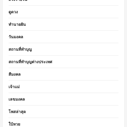
ดูดวง
ทำนายฝัน
วันมงคล
สถานที่ทำบุญ
สถานที่ทำบุญต่างประเทศ
สีมงคล
เจ้าแม่
เลขมงคล
โพสล่าสุด
ใบ้หวย