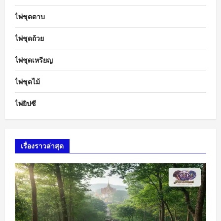
ไพ่ชุดดาบ
ไพ่ชุดถ้วย
ไพ่ชุดเหรียญ
ไพ่ชุดไม้
ไพ่ยิปซี
เรื่องราวล่าสุด