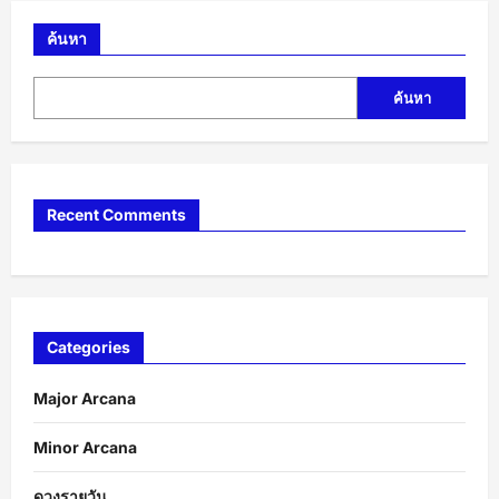
หมาย
ไพ่
ค้นหา
มอง
ไกล
รอ
โอกาส
ค้นหา
และ
ขยาย
เส้น
ทาง
ใหม่
Recent Comments
Categories
Major Arcana
Minor Arcana
ดวงรายวัน