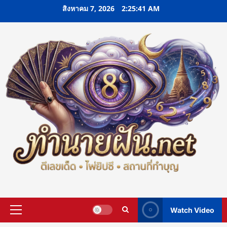
Skip
สิงหาคม 7, 2026
2:25:42 AM
to
content
Watch Video
Primary
Menu