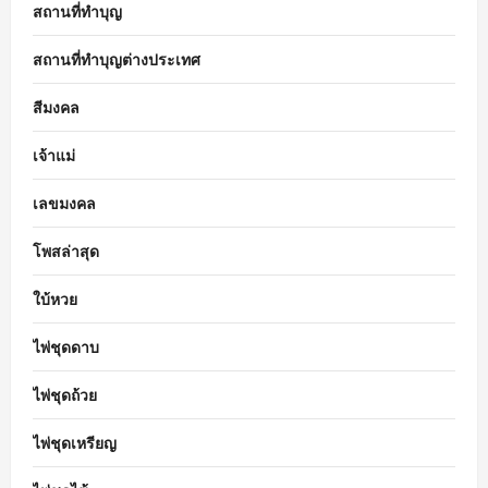
สถานที่ทำบุญ
สถานที่ทำบุญต่างประเทศ
สีมงคล
เจ้าแม่
เลขมงคล
โพสล่าสุด
ใบ้หวย
ไพ่ชุดดาบ
ไพ่ชุดถ้วย
ไพ่ชุดเหรียญ