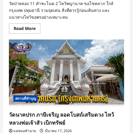
วัดป่าคลอง 11 คำชะโนด 2 ไหว้พญานาค ขอโชคลาภ ใกล้
กรุงเทพ ปทุมธานี รวมจุดเด่น สิ่งที่ควรรู้ก่อนเดินทาง และ
แนวทางไหว้ขอพรอย่างเหมาะสม
Read
Read More
more
about
วัด
ป่า
คลอง
11
คำ
ชะ
โนด
2
ไหว้
พญานาค
ขอ
โชค
ลาภ
ใกล้
สถานที่ทำบุญ
กรุงเทพ
ปทุมธานี
วัดนาคปรก ภาษีเจริญ ลอดโบสถ์เสริมดวง ไหว้
หลวงพ่อเจ้าสัว เบิกทรัพย์
แม่หมอทำนาย
มีนาคม 17, 2026